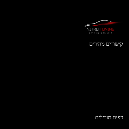
נועה דהן
קישורים מהירים
תמיד הפריע לי שהייתי צריכה לנעול את הדלתות ידנית בכל
תקנון אתר
נסיעה, עכשיו זה קורה לבד! הרכב ננעל בנסיעה ונפתח
אוטומטית כשאני מכבה את המנוע. הכל הותקן במהירות
כל שירותי הטיונינג
והסבירו לי בדיוק איך לשנות את ההגדרות אם ארצה. שדרוג
מעולה!
רכבים נתמכים
יצירת קשר
דפים מובילים