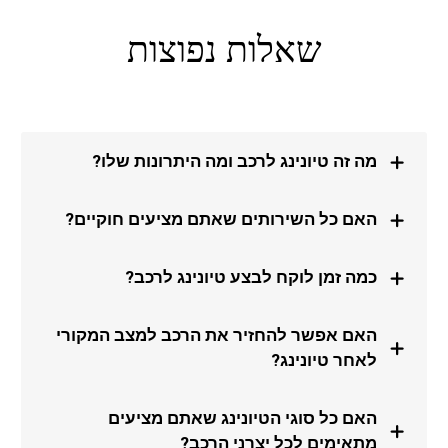
לרכב שלי. כל שינוי גרם לרכב להרגיש יותר מתקדם, יוקרתי
ונוח לשימוש. שירות מצוין ומומלץ לכל מי שאוהב לשדרג
שאלות נפוצות
את הרכב!
מה זה טיונינג לרכב ומה היתרונות שלו?
האם כל השירותים שאתם מציעים חוקיים?
דניאל כהן
לא אהבתי את הפונקציה של Start/Stop ברכב, והיא תמיד
כמה זמן לוקח לבצע טיונינג לרכב?
הפריעה לי בנסיעה. תוך כמה דקות ביטלו לי אותה בצורה
מקצועית וללא בעיות. עכשיו הנהיגה הרבה יותר נוחה
וחלקה. תודה רבה!
האם אפשר להחזיר את הרכב למצב המקורי
לאחר טיונינג?
האם כל סוגי הטיונינג שאתם מציעים
מתאימים לכל יצרני הרכב?