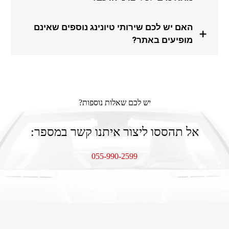
אבי חזן
האם יש לכם שירותי טיונינג נוספים שאינם
הגעתי לבדוק אם הקילומטראז' ברכב שלי אמיתי, כי
מופיעים באתר?
חשדתי שמשהו לא תקין. הצוות היה מקצועי מאוד, ביצע
בדיקה יסודית ואישר לי שהמספרים אמיתיים. שירות אמין,
הוגן ומהיר!.
יש לכם שאלות נוספות?
אל תהססו ליצור איתנו קשר במספר:
איתן ברוך
055-990-2599
תמיד הפריעה לי הכניסה והיציאה מהרכב, במיוחד
כשמדובר במושב נמוך יחסית. אחרי שהתקנתי כאן את
הפונקציה שמזיזה את מושב הנהג באופן אוטומטי
כשפותחים את הדלת, אני לא מבין איך הסתדרתי בלי זה
עד עכשיו! זה כל כך נוח ונותן תחושה יוקרתית יותר לרכב.
הצוות הסביר לי בדיוק איך זה עובד, ווידא שהכל פועל כמו
שצריך. ממליץ לכל מי שיש לו מושבים חשמליים עם זיכרון
ורוצה לשדרג את חוויית הנהיגה שלו!