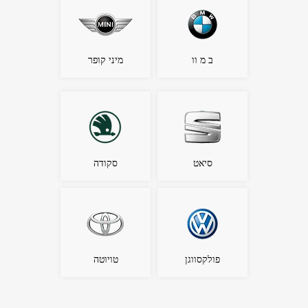
ב מ וו
מיני קופר
סיאט
סקודה
פולקסווגן
טויוטה